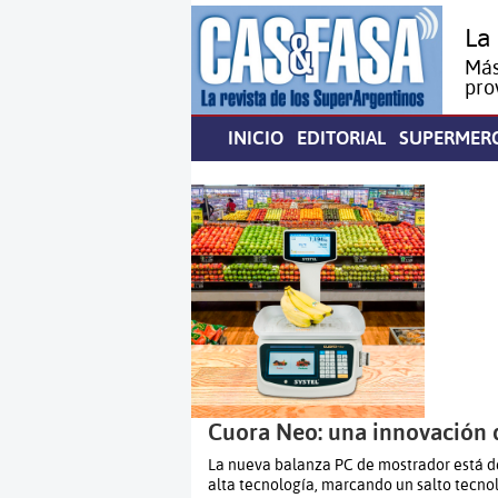
La
Más
pro
INICIO
EDITORIAL
SUPERMER
Cuora Neo: una innovación d
La nueva balanza PC de mostrador está d
alta tecnología, marcando un salto tecnol