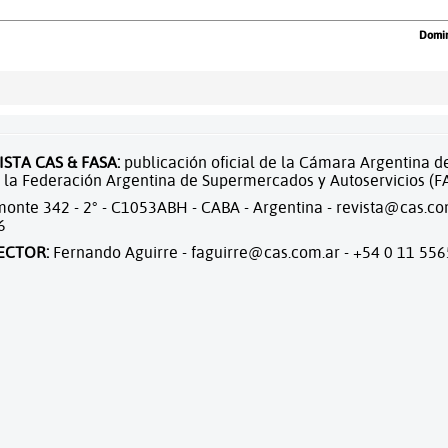
Domin
ISTA CAS & FASA:
publicación oficial de la Cámara Argentina 
 la Federación Argentina de Supermercados y Autoservicios (F
onte 342 - 2° - C1053ABH - CABA - Argentina -
revista@cas.co
6
ECTOR:
Fernando Aguirre -
faguirre@cas.com.ar
- +54 0 11 55